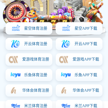
据从这里开始
覆盖实时赛事、专业数据、高清视频，
米兰网页
版APP
与网页版为您提供便捷的体育服务。
APP下载
网页版入口
为什么选择 米兰网页版？
用心服务 · 细节决定体验