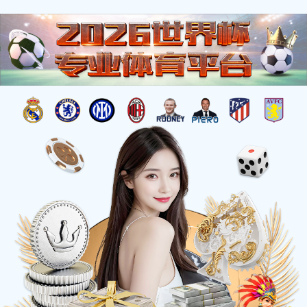
注册入口
米兰网页版
—— 比赛数