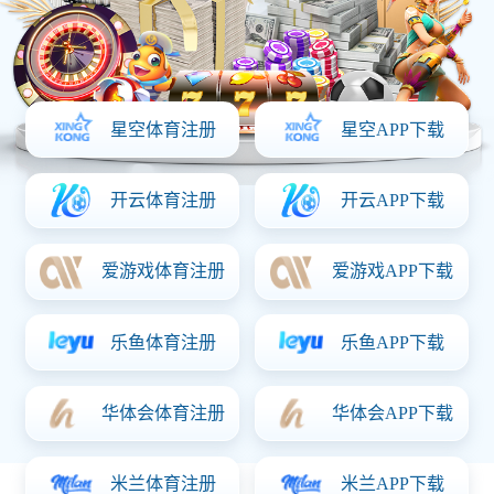
据从这里开始
覆盖实时赛事、专业数据、高清视频，
米兰网页
版APP
与网页版为您提供便捷的体育服务。
APP下载
网页版入口
首页
/
体育报道
/ 正文
2026-06-09 15:04
39 次阅读
上海海港本赛季6次获利争议判罚，中超裁